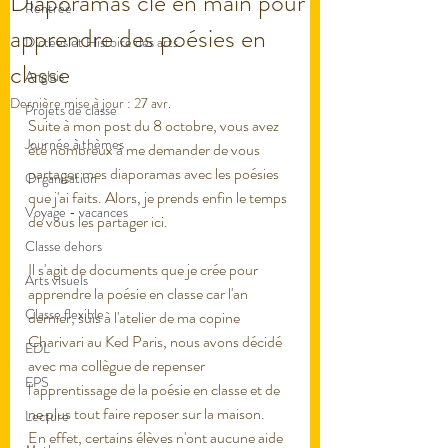
Diaporamas clé en main pour
Rentrée
apprendre des poésies en
Dictées et Histoire des arts
classe
Anglais
Dernière mise à jour :
27 avr.
Projets de classe
Suite à mon post du 8 octobre, vous avez 
Journée à thèmes
été nombreux à me demander de vous 
partager mes diaporamas avec les poésies 
Organisation
que j'ai faits. Alors, je prends enfin le temps 
Voyage - vacances
de vous les partager ici. 
Classe dehors
Il s'agit de documents que je crée pour 
Arts visuels
apprendre la poésie en classe car l'an 
Classe flexible
dernier, suis à l'atelier de ma copine 
Charivari au Ked Paris, nous avons décidé 
EDL
avec ma collègue de repenser 
EPS
l'apprentissage de la poésie en classe et de 
ne plus tout faire reposer sur la maison. 
Lecture
En effet, certains élèves n'ont aucune aide 