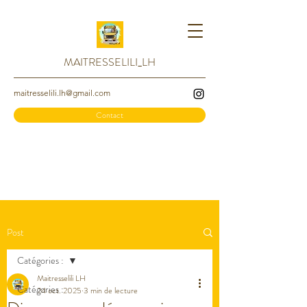
MAITRESSELILI_LH
maitresselili.lh@gmail.com
Contact
Post
Catégories :
Maitresselili LH
Catégories :
24 oct. 2025
3 min de lecture