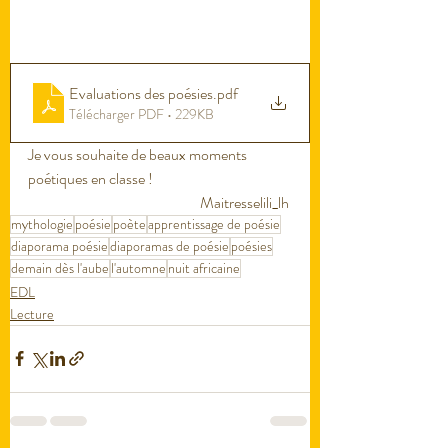
Evaluations des poésies
.pdf
Télécharger PDF • 229KB
Je vous souhaite de beaux moments 
poétiques en classe !
Maitresselili_lh 
mythologie
poésie
poète
apprentissage de poésie
diaporama poésie
diaporamas de poésie
poésies
demain dès l'aube
l'automne
nuit africaine
EDL
Lecture