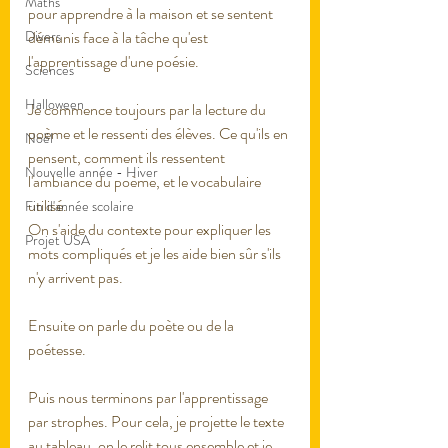
Maths
pour apprendre à la maison et se sentent 
Divers
démunis face à la tâche qu'est 
l'apprentissage d'une poésie. 
Sciences
Halloween
Je commence toujours par la lecture du 
poème et le ressenti des élèves. Ce qu'ils en 
Noël
pensent, comment ils ressentent 
Nouvelle année - Hiver
l'ambiance du poème, et le vocabulaire 
utilisé. 
Fin d'année scolaire
On s'aide du contexte pour expliquer les 
Projet USA
mots compliqués et je les aide bien sûr s'ils 
n'y arrivent pas. 
Ensuite on parle du poète ou de la 
poétesse. 
Puis nous terminons par l'apprentissage 
par strophes. Pour cela, je projette le texte 
au tableau, on le relit tous ensemble et je 