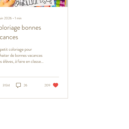
uin 2026
∙
1
min
loriage bonnes
cances
petit coloriage pour
haiter de bonnes vacances
os élèves, à faire en classe
à offrir en cadeau de fin
nnée.
3134
26
209