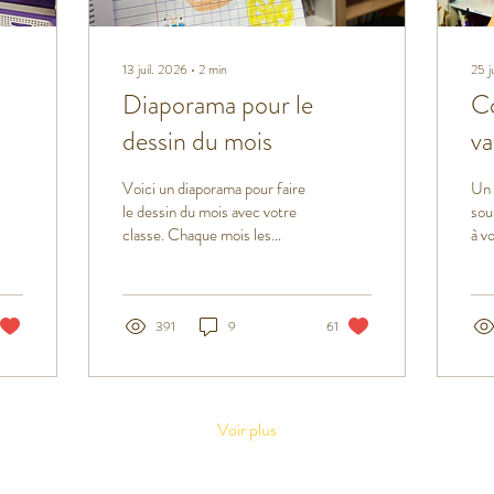
13 juil. 2026
∙
2
min
25 j
Diaporama pour le
Co
dessin du mois
va
Voici un diaporama pour faire
Un 
le dessin du mois avec votre
sou
classe. Chaque mois les
à v
élèves réalisent un dessin
ou 
dans leur cahier
d'a
correspondant au mois à venir
et les événements qui leur
391
9
61
sont associés.
Voir plus