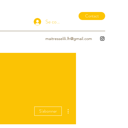
Contact
Se connecter
maitresselili.lh@gmail.com
Plus d'actions
S'abonner