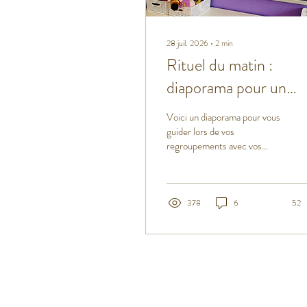
28 juil. 2026
∙
2
min
Rituel du matin :
diaporama pour un
regroupement en
Voici un diaporama pour vous
anglais
guider lors de vos
regroupements avec vos
élèves en anglais.
378
6
52