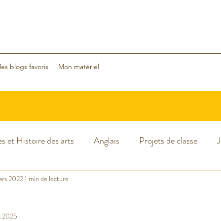
es blogs favoris
Mon matériel
s et Histoire des arts
Anglais
Projets de classe
J
cances
ars 2022
1 min de lecture
Classe dehors
Arts visuels
Classe flexible
s
s 2025
Sciences
Halloween
Noël
Nouvelle année 