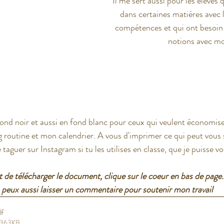
Il me sert aussi pour les élèves 
dans certaines matières avec l
compétences et qui ont besoin 
notions avec mo
n fond noir et aussi en fond blanc pour ceux qui veulent économiser
routine et mon calendrier. A vous d'imprimer ce qui peut vous se
taguer sur Instagram si tu les utilises en classe, que je puisse voir
 de télécharger le document, clique sur le coeur en bas de page.
 peux aussi laisser un commentaire pour soutenir mon travail
df
• 363KB