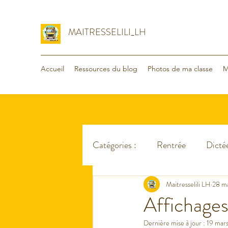
MAITRESSELILI_LH
Accueil
Ressources du blog
Photos de ma classe
M
Catégories :
Rentrée
Dictée
Organisation
Maitresselili LH
Voyage - va
28 m
Affichage
Dernière mise à jour :
19 mar
Lecture
Maths
Divers