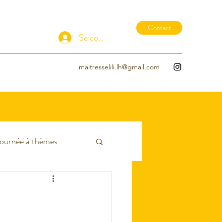
Contact
Se connecter
maitresselili.lh@gmail.com
ournée à thèmes
EDL
EPS
- Hiver