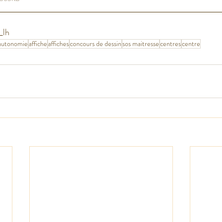
_lh
'autonomie
affiche
affiches
concours de dessin
sos maitresse
centres
centre