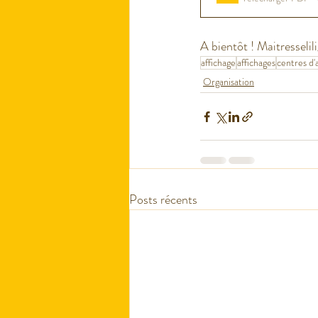
A bientôt ! Maitresselili
affichage
affichages
centres d
Organisation
Posts récents