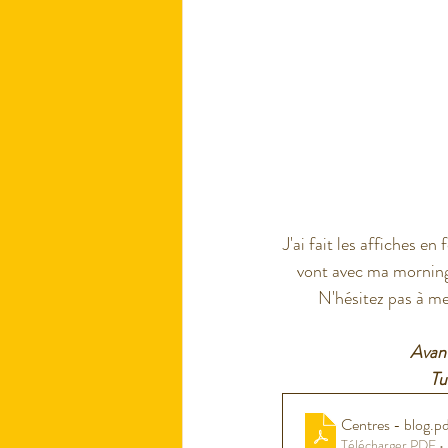
J'ai fait les affiches e
vont avec ma morning 
N'hésitez pas à me 
Avant
Tu
Centres - blog
.p
Télécharger PDF 