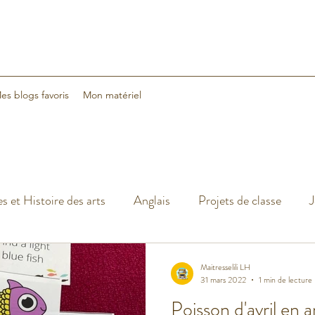
es blogs favoris
Mon matériel
s et Histoire des arts
Anglais
Projets de classe
J
cances
Classe dehors
Arts visuels
Classe flexible
Maitresselili LH
31 mars 2022
1 min de lecture
Poisson d'avril en a
Sciences
Halloween
Noël
Nouvelle année 