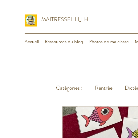
MAITRESSELILI_LH
Accueil
Ressources du blog
Photos de ma classe
M
Catégories :
Rentrée
Dictée
Organisation
Voyage - va
Lecture
Maths
Divers