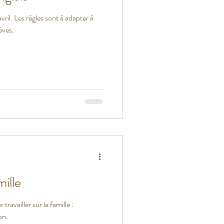
avril. Les règles sont à adapter à
èves.
ille
ravailler sur la famille :
on.