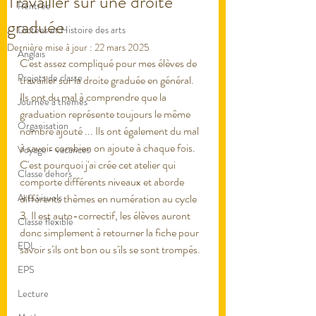
Travailler sur une droite
Rentrée
graduée
Dictées et Histoire des arts
Dernière mise à jour :
22 mars 2025
Anglais
C'est assez compliqué pour mes élèves de 
Projets de classe
travailler sur la droite graduée en général. 
Ils ont du mal à comprendre que la 
Journée à thèmes
graduation représente toujours le même 
Organisation
nombre ajouté ... Ils ont également du mal 
à savoir combien on ajoute à chaque fois. 
Voyage - vacances
C'est pourquoi j'ai crée cet atelier qui 
Classe dehors
comporte différents niveaux et aborde 
Arts visuels
différents thèmes en numération au cycle 
3. Il est auto-correctif, les élèves auront 
Classe flexible
donc simplement à retourner la fiche pour 
EDL
savoir s'ils ont bon ou s'ils se sont trompés. 
EPS
Lecture