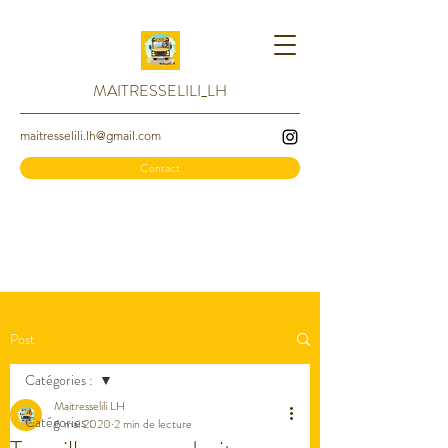
MAITRESSELILI_LH
maitresselili.lh@gmail.com
Contact
Post
Catégories :
Maitresselili LH
Catégories :
6 mai 2020
2 min de lecture