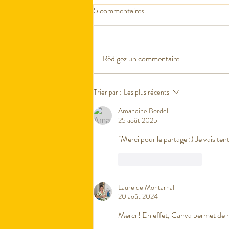
5 commentaires
Mémo de rentrée
Rédigez un commentaire...
Trier par :
Les plus récents
Amandine Bordel
25 août 2025
`Merci pour le partage :) Je vais ten
J'aime
Répondre
Laure de Montarnal
20 août 2024
Merci ! En effet, Canva permet de ré