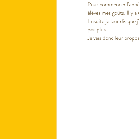
Pour commencer l'année,
élèves mes goûts. Il y a
Ensuite je leur dis que 
Fin d'année scolaire
Proje
peu plus. 
Je vais donc leur propos