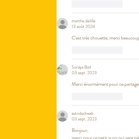
J'aime
Répondre
marthe.delille
13 août 2024
C'est très chouette, merci beaucoup
J'aime
Répondre
Soraya Bzd
03 sept. 2023
Merci énormément pour ce partage !
J'aime
Répondre
astridschwab
03 sept. 2023
Bonjour, 
merci pour ce petit quizz qui sera tr