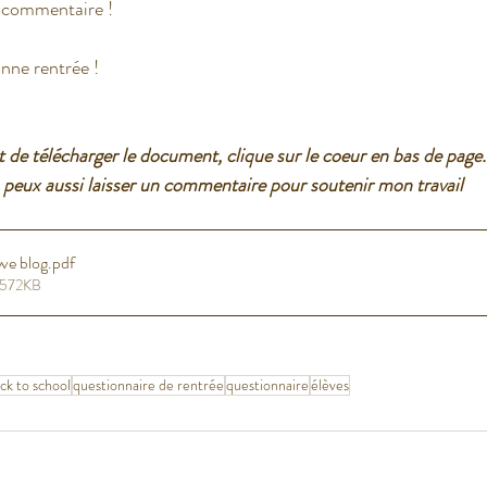
t commentaire !
nne rentrée !
 de télécharger le document, clique sur le coeur en bas de page.
 peux aussi laisser un commentaire pour soutenir mon travail
ve blog
.pdf
• 572KB
ck to school
questionnaire de rentrée
questionnaire
élèves