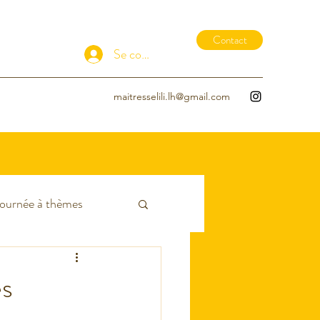
Contact
Se connecter
maitresselili.lh@gmail.com
ournée à thèmes
EDL
EPS
es
- Hiver