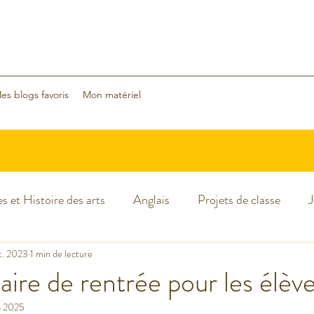
es blogs favoris
Mon matériel
s et Histoire des arts
Anglais
Projets de classe
J
cances
t. 2023
1 min de lecture
Classe dehors
Arts visuels
Classe flexible
ire de rentrée pour les élèv
s 2025
Sciences
Halloween
Noël
Nouvelle année 