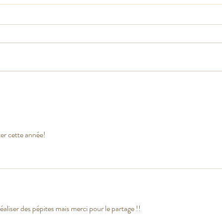
Quiz de PE
Fiche
prése
ter cette année!
aliser des pépites mais merci pour le partage !!