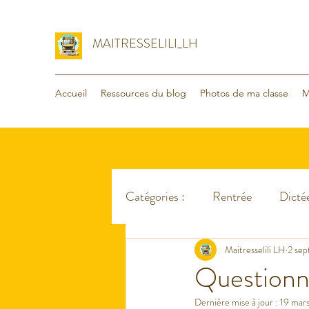
MAITRESSELILI_LH
Accueil
Ressources du blog
Photos de ma classe
M
Catégories :
Rentrée
Dictée
Organisation
Maitresselili LH
Voyage - va
2 sep
Questionna
Dernière mise à jour :
19 mar
Lecture
Maths
Divers