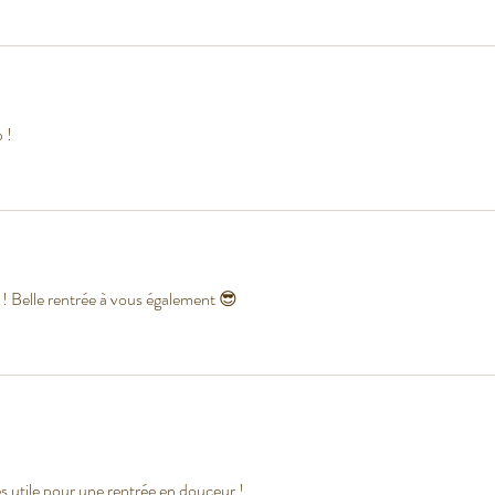
 ! 
 Belle rentrée à vous également 😎
ès utile pour une rentrée en douceur !