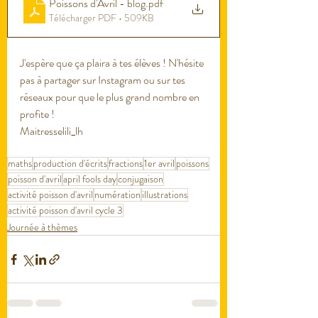
Poissons d'Avril - blog
.pdf
Télécharger PDF • 509KB
J'espère que ça plaira à tes élèves ! N'hésite 
pas à partager sur Instagram ou sur tes 
réseaux pour que le plus grand nombre en 
profite ! 
Maitresselili_lh
maths
production d'écrits
fractions
1er avril
poissons
poisson d'avril
april fools day
conjugaison
activité poisson d'avril
numération
illustrations
activité poisson d'avril cycle 3
Journée à thèmes