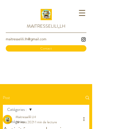
MAITRESSELILI_LH
maitresselili.lh@gmail.com
Contact
Post
Catégories :
Maitresselili LH
Catégories :
28 mars 2021
1 min de lecture