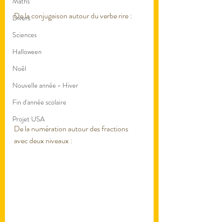
Maths
De la conjugaison autour du verbe rire : 
Divers
Sciences
Halloween
Noël
Nouvelle année - Hiver
Fin d'année scolaire
Projet USA
De la numération autour des fractions 
avec deux niveaux : 