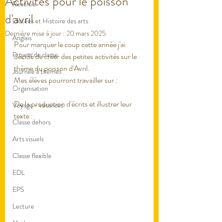
Activités pour le poisson
Rentrée
d'avril
Dictées et Histoire des arts
Dernière mise à jour :
20 mars 2025
Anglais
Pour marquer le coup cette année j'ai 
Projets de classe
décidé de créer des petites activités sur le 
thème du poisson d'Avril.
Journée à thèmes
Mes élèves pourront travailler sur :
Organisation
De la production d'écrits et illustrer leur 
Voyage - vacances
texte : 
Classe dehors
Arts visuels
Classe flexible
EDL
EPS
Lecture