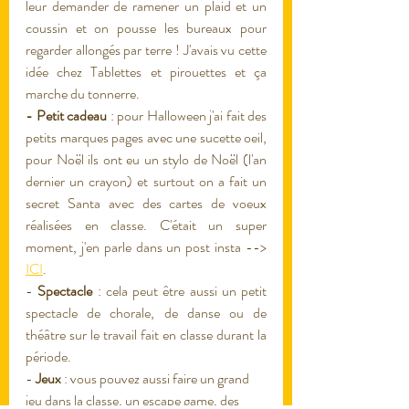
leur demander de ramener un plaid et un 
coussin et on pousse les bureaux pour 
regarder allongés par terre ! J'avais vu cette 
idée chez Tablettes et pirouettes et ça 
marche du tonnerre. 
- Petit cadeau
 : pour Halloween j'ai fait des 
petits marques pages avec une sucette oeil, 
pour Noël ils ont eu un stylo de Noël (l'an 
dernier un crayon) et surtout on a fait un 
secret Santa avec des cartes de voeux 
réalisées en classe. C'était un super 
moment, j'en parle dans un post insta --> 
ICI
. 
- 
Spectacle
 : cela peut être aussi un petit 
spectacle de chorale, de danse ou de 
théâtre sur le travail fait en classe durant la 
période.
- 
Jeux
 : vous pouvez aussi faire un grand 
jeu dans la classe, un escape game, des 