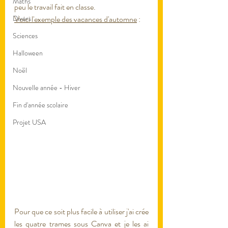
Maths
peu le travail fait en classe. 
Divers
Voici l'exemple des vacances d'automne
 : 
Sciences
Halloween
Noël
Nouvelle année - Hiver
Fin d'année scolaire
Projet USA
Pour que ce soit plus facile à utiliser j'ai crée 
les quatre trames sous Canva et je les ai 