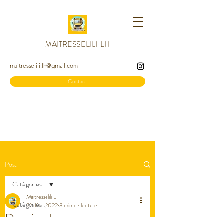
MAITRESSELILI_LH
maitresselili.lh@gmail.com
Contact
Post
Catégories :
Maitresselili LH
Catégories :
22 déc. 2022
3 min de lecture