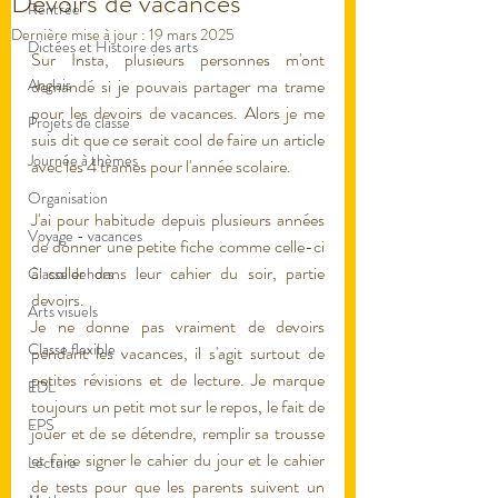
Devoirs de vacances
Rentrée
Dernière mise à jour :
19 mars 2025
Dictées et Histoire des arts
Sur Insta, plusieurs personnes m'ont 
Anglais
demandé si je pouvais partager ma trame 
pour les devoirs de vacances. Alors je me 
Projets de classe
suis dit que ce serait cool de faire un article 
Journée à thèmes
avec les 4 trames pour l'année scolaire. 
Organisation
J'ai pour habitude depuis plusieurs années 
Voyage - vacances
de donner une petite fiche comme celle-ci 
à coller dans leur cahier du soir, partie 
Classe dehors
devoirs. 
Arts visuels
Je ne donne pas vraiment de devoirs 
Classe flexible
pendant les vacances, il s'agit surtout de 
petites révisions et de lecture. Je marque 
EDL
toujours un petit mot sur le repos, le fait de 
EPS
jouer et de se détendre, remplir sa trousse 
et faire signer le cahier du jour et le cahier 
Lecture
de tests pour que les parents suivent un 