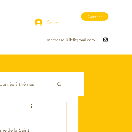
Contact
Se connecter
maitresselili.lh@gmail.com
ournée à thèmes
EDL
EPS
me de la Saint 
- Hiver