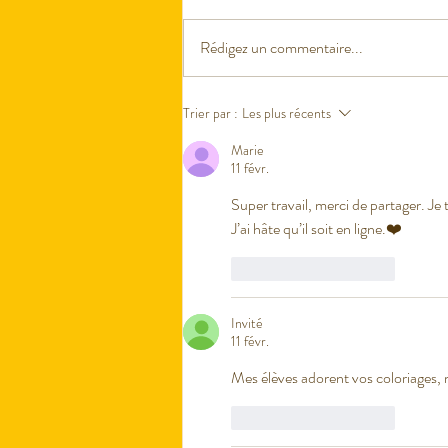
Rédigez un commentaire...
Lettre de la Saint Valentin en
Trier par :
Les plus récents
classe
Marie
11 févr.
Super travail, merci de partager. Je 
J’ai hâte qu’il soit en ligne.❤️
J'aime
Répondre
Invité
11 févr.
Mes élèves adorent vos coloriages, 
J'aime
Répondre