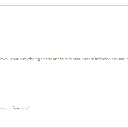
AMOUR
Saint
travaille sur la mythologie cette année et le petit livret m’intéresse beaucoup
merci infiniment !