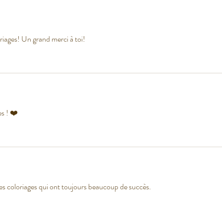
oriages! Un grand merci à toi!
s ! ❤️
s coloriages qui ont toujours beaucoup de succès.