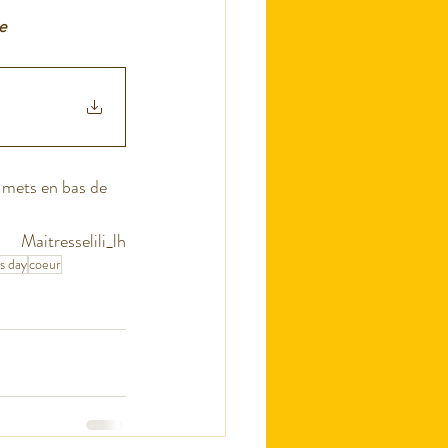
e 
s mets en bas de 
Maitresselili_lh
's day
coeur