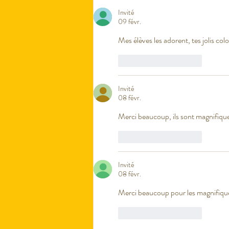
Invité
09 févr.
Mes élèves les adorent, tes jolis col
J'aime
Répondre
Invité
08 févr.
Merci beaucoup, ils sont magnifique
J'aime
Répondre
Invité
08 févr.
Merci beaucoup pour les magnifique
J'aime
Répondre