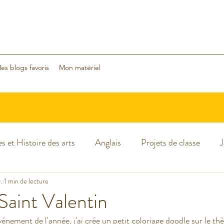
es blogs favoris
Mon matériel
s et Histoire des arts
Anglais
Projets de classe
J
cances
.
1 min de lecture
Classe dehors
Arts visuels
Classe flexible
Saint Valentin
ment de l'année, j'ai crée un petit coloriage doodle sur le thè
Sciences
Halloween
Noël
Nouvelle année 