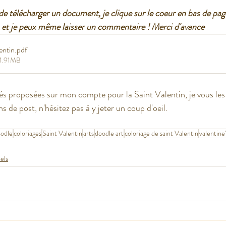
e télécharger un document, je clique sur le coeur en bas de pag
et je peux même laisser un commentaire ! Merci d'avance
entin
.pdf
 1.91MB
vités proposées sur mon compte pour la Saint Valentin, je vous le
s de post, n'hésitez pas à y jeter un coup d'oeil. 
odle
coloriages
Saint Valentin
arts
doodle art
coloriage de saint Valentin
valentine
uels