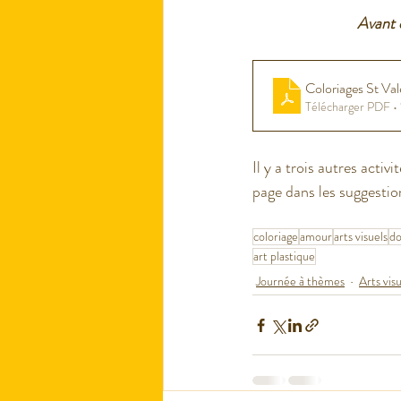
Avant d
Coloriages St Val
Télécharger PDF •
Il y a trois autres acti
page dans les suggestion
coloriage
amour
arts visuels
do
art plastique
Journée à thèmes
Arts vis