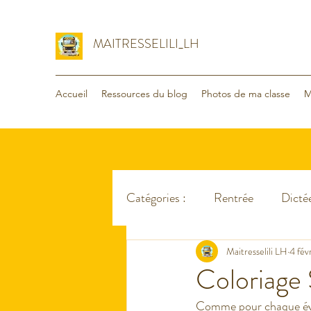
MAITRESSELILI_LH
Accueil
Ressources du blog
Photos de ma classe
M
Catégories :
Rentrée
Dictée
Organisation
Maitresselili LH
Voyage - va
4 févr
Coloriage 
Comme pour chaque événe
Lecture
Maths
Divers