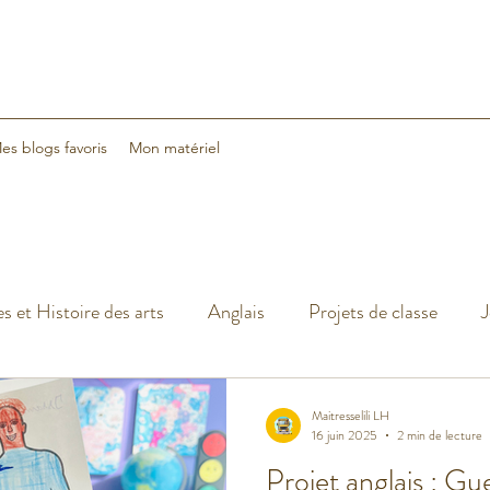
es blogs favoris
Mon matériel
s et Histoire des arts
Anglais
Projets de classe
J
cances
Classe dehors
Arts visuels
Classe flexible
Maitresselili LH
16 juin 2025
2 min de lecture
Projet anglais : G
Sciences
Halloween
Noël
Nouvelle année 