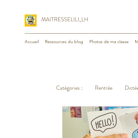
MAITRESSELILI_LH
Accueil
Ressources du blog
Photos de ma classe
M
Catégories :
Rentrée
Dictée
Organisation
Voyage - va
Lecture
Maths
Divers