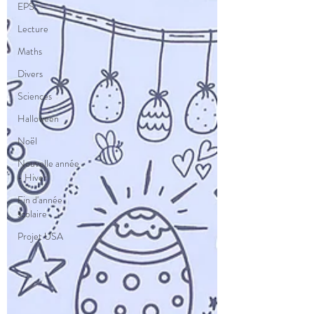
EPS
Lecture
Maths
Divers
Sciences
Halloween
Noël
Nouvelle année
- Hiver
Fin d'année
scolaire
Projet USA