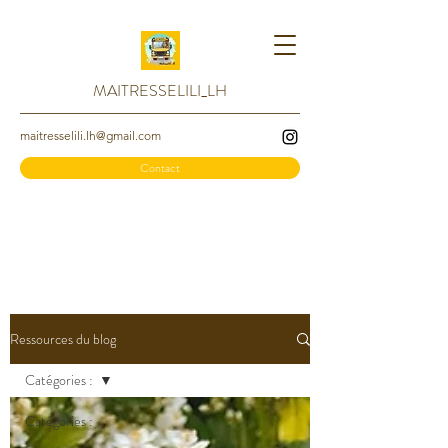
MAITRESSELILI_LH
maitresselili.lh@gmail.com
Contact
Ressources du blog
Catégories :
Catégories :