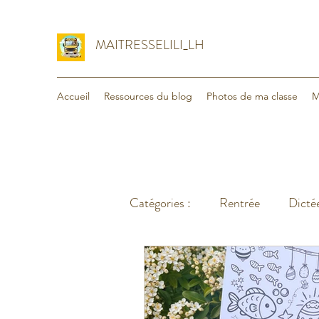
MAITRESSELILI_LH
Accueil
Ressources du blog
Photos de ma classe
M
Catégories :
Rentrée
Dictée
Organisation
Voyage - va
Lecture
Maths
Divers