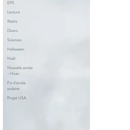
EPS
Lecture
Maths
Divers
Sciences
Halloween
Noël
Nouvelle année
- Hiver
Fin d'année
scolaire
Projet USA