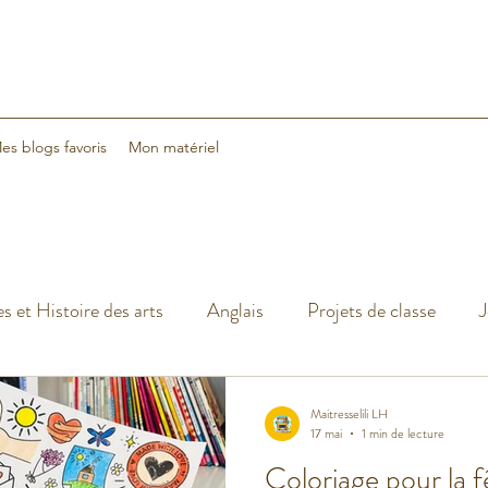
es blogs favoris
Mon matériel
s et Histoire des arts
Anglais
Projets de classe
J
cances
Classe dehors
Arts visuels
Classe flexible
Maitresselili LH
17 mai
1 min de lecture
Coloriage pour la 
Sciences
Halloween
Noël
Nouvelle année 