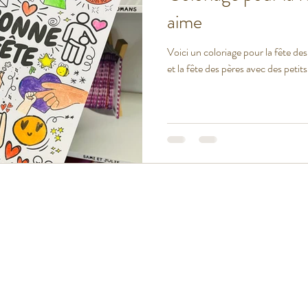
aime
t USA
Voici un coloriage pour la fête de
et la fête des pères avec des pet