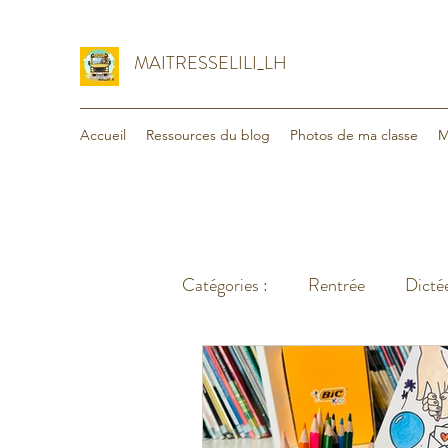
MAITRESSELILI_LH
Accueil
Ressources du blog
Photos de ma classe
M
Catégories :
Rentrée
Dictée
Organisation
Voyage - va
Lecture
Maths
Divers