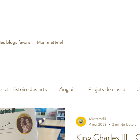
es blogs favoris
Mon matériel
s et Histoire des arts
Anglais
Projets de classe
J
cances
Classe dehors
Arts visuels
Classe flexible
Maitresselili LH
4 mai 2023
2 min de lecture
King Charles III -
Sciences
Halloween
Noël
Nouvelle année 