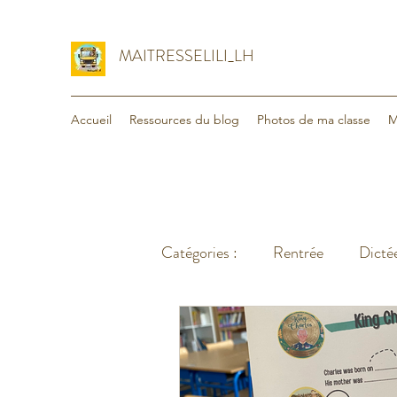
MAITRESSELILI_LH
Accueil
Ressources du blog
Photos de ma classe
M
Catégories :
Rentrée
Dictée
Organisation
Voyage - va
Lecture
Maths
Divers