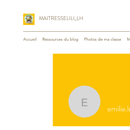
MAITRESSELILI_LH
Accueil
Ressources du blog
Photos de ma classe
M
emilie.lec
emilie.