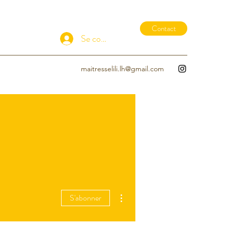
Contact
Se connecter
maitresselili.lh@gmail.com
Plus d'actions
S'abonner