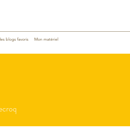
es blogs favoris
Mon matériel
roq
lecroq