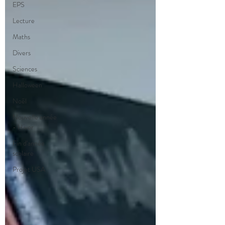
EPS
Lecture
Maths
Divers
Sciences
Halloween
Noël
Nouvelle année
- Hiver
Fin d'année
scolaire
Projet USA