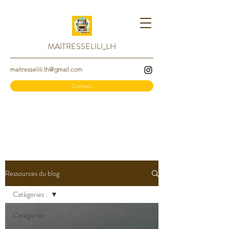
MAITRESSELILI_LH
maitresselili.lh@gmail.com
Contact
Ressources du blog
Catégories :
Catégories :