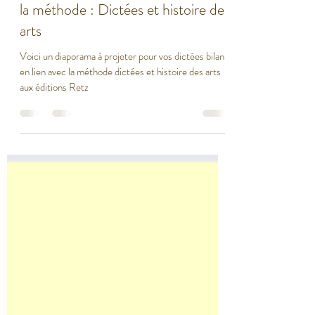
15 août 2024
2 min de lecture
Diaporama pour la dictée bilan de
la méthode : Dictées et histoire des
arts
Voici un diaporama à projeter pour vos dictées bilan
en lien avec la méthode dictées et histoire des arts
aux éditions Retz