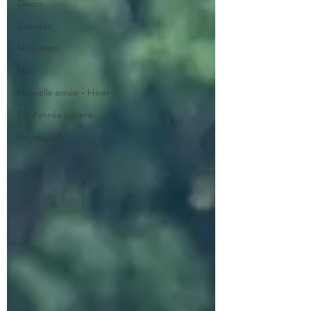
Divers
Sciences
Halloween
Noël
Nouvelle année - Hiver
Fin d'année scolaire
Projet USA