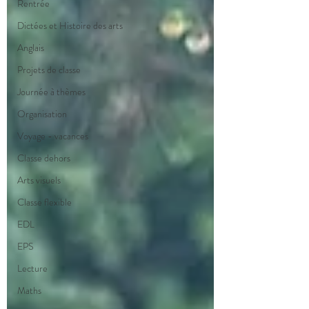
Rentrée
Dictées et Histoire des arts
Anglais
Projets de classe
Journée à thèmes
Organisation
Voyage - vacances
Classe dehors
Arts visuels
Classe flexible
EDL
EPS
Lecture
Maths